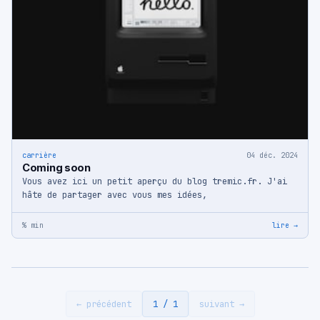
carrière
04 déc. 2024
Coming soon
Vous avez ici un petit aperçu du blog tremic.fr. J'ai
hâte de partager avec vous mes idées,
% min
lire →
← précédent
1 / 1
suivant →